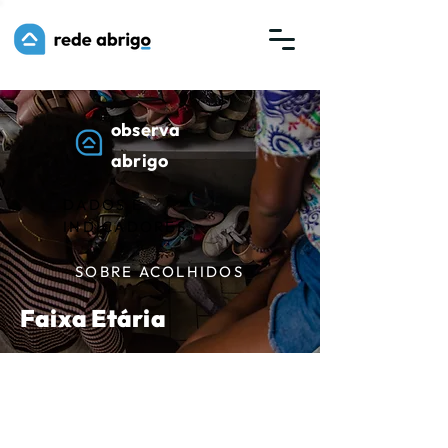
observa
abrigo
DADOS E
INDICADORES
SOBRE ACOLHIDOS
Faixa Etária
FAIXA ETÁRIA
DOS
ACOLHIDOS NO