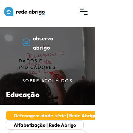
observa
abrigo
DADOS E
INDICADORES
SOBRE ACOLHIDOS
Educação
Defasagem idade-série | Rede Abrigo
Alfabetização | Rede Abrigo